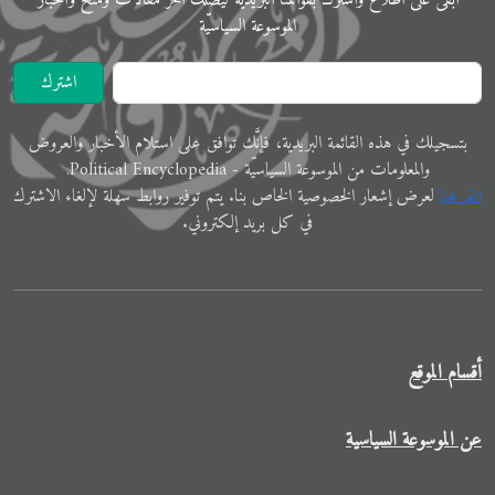
الموسوعة اﻟﺴﻴﺎﺳﻴّﺔ
اشترك
ﺑﺘﺴﺠﻴﻠﻚ في ﻫﺬﻩ اﻟﻘﺎﺋﻤﺔ البريدية، فإنَّك ﺗﻮاﻓﻖ ﻋﻠﻰ اﺳﺘﻼم اﻷﺧﺒﺎر واﻟﻌﺮوض
والمعلوﻣﺎت ﻣﻦ الموسوعة اﻟﺴﻴﺎﺳﻴّﺔ - Political Encyclopedia.
اﻧﻘﺮ ﻫﻨﺎ
ﻟﻌﺮض إﺷﻌﺎر الخصوصية الخاص ﺑﻨﺎ. ﻳﺘﻢ ﺗﻮفير رواﺑﻂ ﺳﻬﻠﺔ لإﻟﻐﺎء الاشترك
في ﻛﻞ ﺑﺮﻳﺪ إلكتروني.
أقسام الموقع
عن الموسوعة السياسية