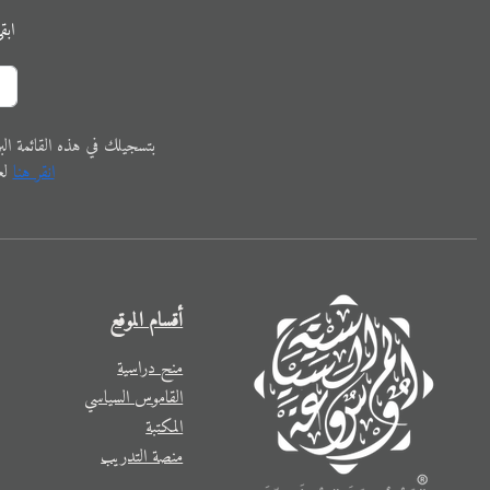
ابق
ﺑﺘﺴﺠﻴﻠﻚ في ﻫﺬﻩ اﻟﻘﺎﺋﻤﺔ البريدية،
اﻧﻘﺮ ﻫﻨﺎ
ﻟﻌ
أقسام الموقع
منح دراسية
القاموس السياسي
المكتبة
منصة التدريب