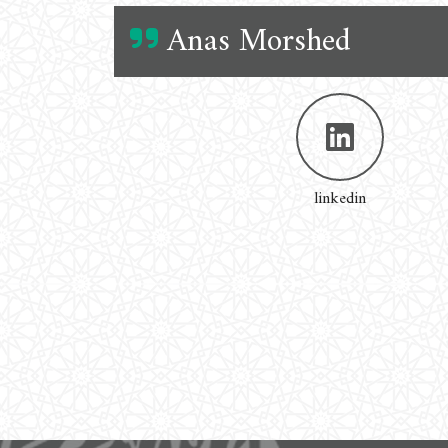
Anas Morshed
linkedin