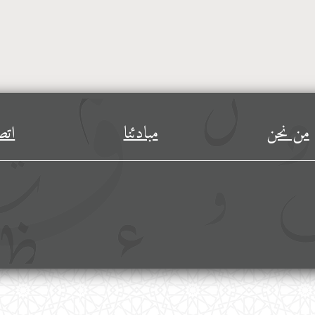
من نحن
مبادئنا
اتص