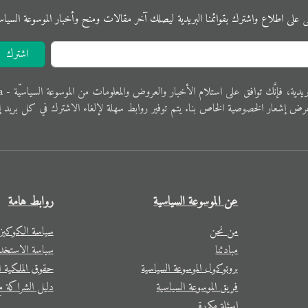
ى على اﻃﻼع واشترك بقوائمنا البريدية ليصلك آخر مقالات ومنح وأخبار الموسوعة اﻟﺴﻴﺎﺳﻴ
اشترك
 فإنَّك ﺗﻮاﻓﻖ ﻋﻠﻰ اﺳﺘﻼم اﻷﺧﺒﺎر واﻟﻌﺮوض والمعلوﻣﺎت ﻣﻦ الموسوعة اﻟﺴﻴﺎﺳﻴّﺔ - Political Encyclopedia.
ﺮض إﺷﻌﺎر الخصوصية الخاص ﺑﻨﺎ. ﻳﺘﻢ ﺗﻮفير رواﺑﻂ ﺳﻬﻠﺔ لإﻟﻐﺎء الاشترك في ﻛﻞ ﺑﺮﻳﺪ إ
عن الموسوعة السياسية
روابط هامة
من نحن
سياسة الكوكيز
مبادئنا
سياسة الاستخد
بروتوكول الموسوعة السياسية
حقوق الملكية ال
فريق الموسوعة السياسية
دليل الشراكة مع
اسئلة مكررة