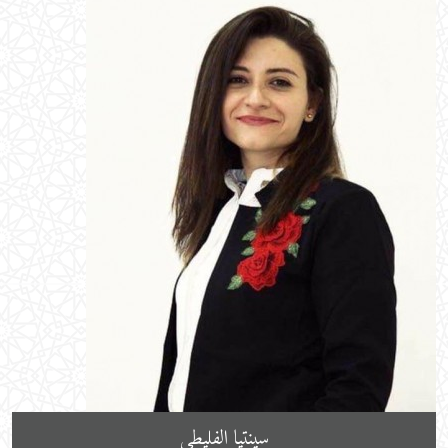
سينتيا الفليطي