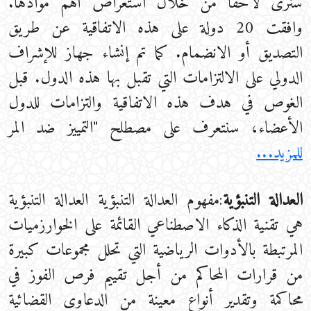
سنرى لاحقا من خلال استعراض أهم موادها.
وافقت 20 دولة على هذه الاتفاقية عن طريق
التصديق أو الانضمام. كما تم إنشاء جهاز للإشراف
الدولي على الالتزامات التي تقبل بها هذه الدول. قبل
الغوص في هدف هذه الاتفاقية والتزامات للدول
الأعضاء، سنتعرف على مصطلح "التمييز ضد المر
للمزيد...
العدالة التنبؤية
:مفهوم العدالة التنبؤية العدالة التنبؤية
هي تقنية الذكاء الاصطناعي القائمة على الخوارزميات
المرتبطة بالأدوات الرياضية التي تحلل مجموعات كبيرة
من قرارات المحاكم من أجل تقييم فرص الفوز في
محاكمة وتقدير أنواع معينة من الدعاوى القضائية