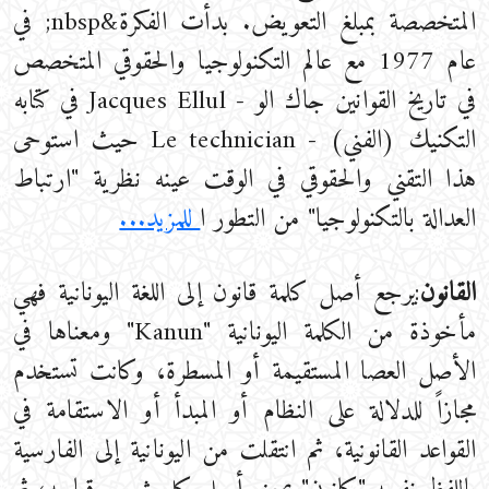
المتخصصة بمبلغ التعويض. بدأت الفكرة&nbsp; في
عام 1977 مع عالم التكنولوجيا والحقوقي المتخصص
في تاريخ القوانين جاك الو - Jacques Ellul في كتابه
التكنيك (الفني) - Le technician حيث استوحى
هذا التقني والحقوقي في الوقت عينه نظرية "ارتباط
العدالة بالتكنولوجيا" من التطور ا
للمزيد...
القانون
:يرجع أصل كلمة قانون إلى اللغة اليونانية فهي
مأخوذة من الكلمة اليونانية "Kanun" ومعناها في
الأصل العصا المستقيمة أو المسطرة، وكانت تستخدم
مجازاً للدلالة على النظام أو المبدأ أو الاستقامة في
القواعد القانونية، ثم انتقلت من اليونانية إلى الفارسية