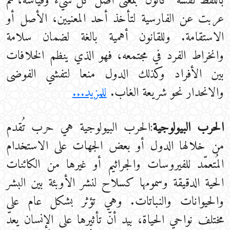
باللفظ نفسه "كانون" بمعنى أصل كل شيء وقياسه، ثم
عربت عن الفارسية لتأخذ أحد المعنيين، الأصل أو
الاستقامة. وللقانون أهمية بالغة لضمان سلامة
وانخراط الفرد في مجتمعه، فهو الذي ينظم الخلافات
بين الأفراد وكذلك الدول منعا لتفشي الفوضى
والانحدار نحو شريعة الغاب.
للمزيد...
الحرب البيولوجية
:الحرب البيولوجية هي حرب تُقدم
من خلالها الدول أو بعض الجهات على الاستخدام
المُتعمّد للفيروسات والجراثيم أو غيرها من الكائنات
الحية الدقيقة وسمومها كسلاح لنشر الأوبئة بين البشر
والحيوانات والنباتات. وهي تؤثر بشكل عام على
مختلف نواحي الحياة، بيد أنّ تأثيرها على الإنسان يعدّ