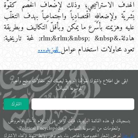
الهدف الاستراتيجي؛ وذلك لإضْعاف الخَصم كقوّة
بَشريّة ولإضعافِهِ اقْتصادِياً واجْتماعِياً بهدف التغلّب
عليه وهزيمته بأسْرع ما يمكن وبأقلّ التكاليف وبطريقة
هادئة.&rlm;&rlm;&nbsp; &nbsp; لمحة تاريخية:
تعود محاولات استخدام عوامل
للمزيد...
ابقى على اﻃﻼع واشترك بقوائمنا البريدية ليصلك آخر مقالات ومنح وأخبار
الموسوعة اﻟﺴﻴﺎﺳﻴّﺔ
اشترك
ﺑﺘﺴﺠﻴﻠﻚ في ﻫﺬﻩ اﻟﻘﺎﺋﻤﺔ البريدية، فإنَّك ﺗﻮاﻓﻖ ﻋﻠﻰ اﺳﺘﻼم اﻷﺧﺒﺎر واﻟﻌﺮوض
والمعلوﻣﺎت ﻣﻦ الموسوعة اﻟﺴﻴﺎﺳﻴّﺔ - Political Encyclopedia.
اﻧﻘﺮ ﻫﻨﺎ
ﻟﻌﺮض إﺷﻌﺎر الخصوصية الخاص ﺑﻨﺎ. ﻳﺘﻢ ﺗﻮفير رواﺑﻂ ﺳﻬﻠﺔ لإﻟﻐﺎء الاشترك