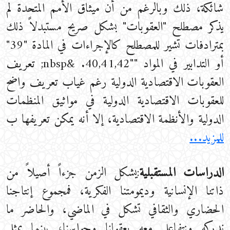
شائكة، ذلك وبالرغم من أن ميثاق الأمم المتحدة لم
يذكر مصطلح "العقوبات" بشكل صريح مستبدلاً ذلك
بمترادفات تشير للمصطلح كالإجراءات في المادة "39"
أو التدابير في المواد ""40,41,42. &nbsp; تعريف
العقوبات الاقتصادية الدولية رغم غياب تعريف واضح
للعقوبات الاقتصادية الدولية في مواثيق المنظمات
الدولية والأنظمة الاقتصادية، إلا أنه يمكن تعريفها ب
للمزيد...
الدراسات المستقبلية
:يشكل الزمن جزءاً أصيلاً من
ذاتنا الإنسانية وديمومتنا الفكرية، فمجموع إنتاجنا
الحضاري والثقافي تشكل في الماضي، والحاضر ما
ندركه ونتفاعل معه بعقولنا وحواسنا، بينما يمثل