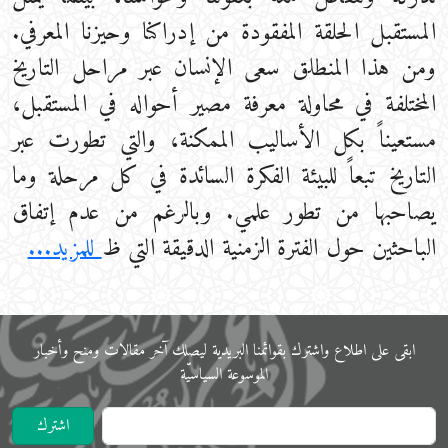
المستقبل الحلقة المفقودة من إدراكنا وحيزنا المعرفي.
ومن هذا المنطلق سعى الإنسان عبر مراحل التاريخ
المختلفة في محاولة معرفة مصير أحواله في المستقبل،
مستعيناً بكل الأساليب الممكنة، والتي تطورت عبر
التاريخ تبعاً للبيئة الفكرة السائدة في كل مرحلة وما
يصاحبها من تطور علمي. وبالرغم من عدم إتفاق
الباحثين حول الفترة الزمنية الدقيقة التي ظ
للمزيد...
ابقى على اﻃﻼع واشترك بقوائمنا البريدية ليصلك آخر مقالات ومنح وأخبار
الموسوعة اﻟﺴﻴﺎﺳﻴّﺔ
اشترك