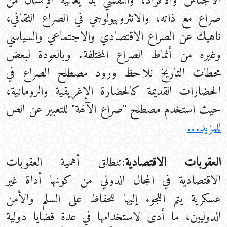
الأجناس والأفراد، والنفسي بما يعانيه الإنسان من
صراع مع ذاته، والانثروبيولوجي في الصراع الثقافي،
ناهيك عن الصراع الاقتصادي والاجتماعي والسياسي
وغيره من أنماط الصراع المختلفة. وبالعودة لبعض
محطات التاريخ نلاحظ ورود مصطلح الصراع في
الحضارات القديمة كالحضارة الإغريقية والرومانية،
حيث استخدم مصطلح "صراع الآلهة" للتعبير عن الص
للمزيد...
العقوبات الاقتصادية
:تنطلق أهمية العقوبات
الاقتصادية في المجال الدولي من كونها أداة غير
عسكرية يتم اللجوء إليها للحفاظ على السلم والأمن
الدوليين، ما أدى لاستخدامها في عدة قضايا دولية