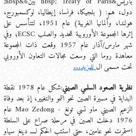
باريس&nbsp; Treaty of Paris بين6&nbsp;
دول، هم: ( بلجيكا، فرنسا، إيطاليا، لوكسمبورج،
هولندا، وألمانيا الغربية) عام 1951، لتتأسس على
إثرها المجموعة الأوروبية للحديد والصلب ECSC؛ وفي
شهر مارس/آذار عام 1957 وقعت ذات المجموعة
معاهدة روما التي وسعت مجالات التعاون الأوروبي
تحت مسمى ال
للمزيد...
نظرية الصعود السلمي الصيني
:شكل عام 1978 نقطة
البداية في مسيرة الصين نحو النمو والتغيير، إذ بعد وفاة
الزعيم الصيني ماو تسي تونغ - Mao Zedong عام
1976 دخلت الصين في مرحلة صراع على السلطة
استمرت نحو عامين، حتى استتب الحكم لــــ دينغ سياو