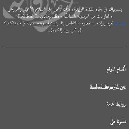
ﺑﺘﺴﺠﻴﻠﻚ في ﻫﺬﻩ اﻟﻘﺎﺋﻤﺔ البريدية، فإنَّك ﺗﻮاﻓﻖ ﻋﻠﻰ اﺳﺘﻼم اﻷﺧﺒﺎر واﻟﻌﺮوض
والمعلوﻣﺎت ﻣﻦ الموسوعة اﻟﺴﻴﺎﺳﻴّﺔ - Political Encyclopedia.
اﻧﻘﺮ ﻫﻨﺎ
ﻟﻌﺮض إﺷﻌﺎر الخصوصية الخاص ﺑﻨﺎ. ﻳﺘﻢ ﺗﻮفير رواﺑﻂ ﺳﻬﻠﺔ لإﻟﻐﺎء الاشترك
في ﻛﻞ ﺑﺮﻳﺪ إلكتروني.
أقسام الموقع
عن الموسوعة السياسية
روابط هامة
تابعونا على