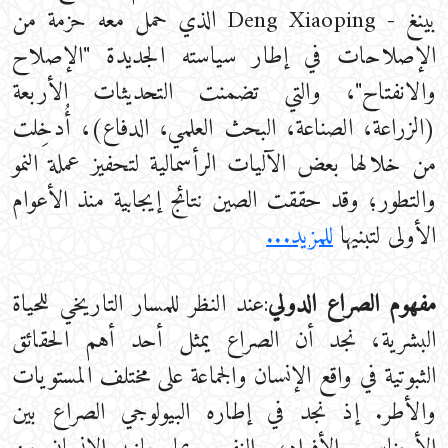
بينغ - Deng Xiaoping الذي حمل معه حزمة من
الإصلاحات في إطار سياسته الجديدة "الإصلاح
والانفتاح"، والتي تضمنت التحديثات الأربعة
(الزراعة، الصناعة، البحث العلمي، الدفاع)، أُدخِلت
من خلالها بعض الآليات الرأسمالية لتحفيز عملة النمو
والتطور؛ وقد حققت الصين نتائج إيجابية منذ الأعوام
الأولى لتبنيها
للمزيد...
مفهوم الصراع الدولي
:عند النظر للمسار التاريخي للحياة
البشرية، نجد أن الصراع يمثل أحد أهم الحقائق
الثبوتية في واقع الإنسان والجماعة على مختلف المستويات
والأطر. إذ نجد في إطاره البيولوجي الصراع بين