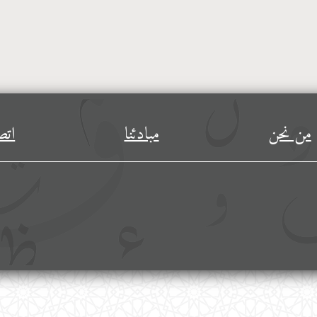
من نحن
مبادئنا
اتص