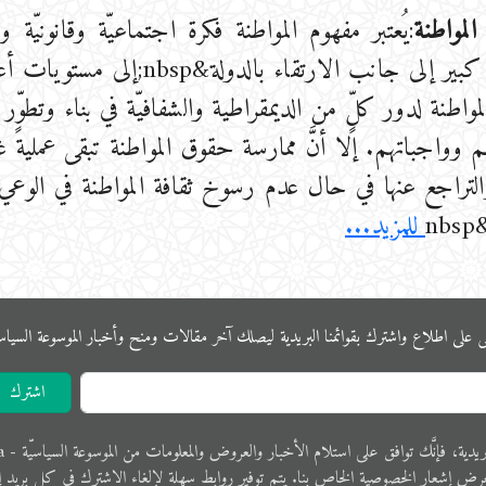
المواطنة
:يُعتبر مفهوم المواطنة فكرة اجتماعيّة وقانونيّة
بشكل كبير إلى جانب الارتقا
لمواطنة لدور كلٍّ من الديمقراطية والشفافيّة في بناء وتطوّ
وواجباتهم. إلا أنَّ ممارسة حقوق المواطنة تبقى عمليةً غي
والتراجع عنها في حال عدم رسوخ ثقافة المواطنة في الوعي 
n
للمزيد...
ى على اﻃﻼع واشترك بقوائمنا البريدية ليصلك آخر مقالات ومنح وأخبار الموسوعة اﻟﺴﻴﺎﺳﻴ
اشترك
 فإنَّك ﺗﻮاﻓﻖ ﻋﻠﻰ اﺳﺘﻼم اﻷﺧﺒﺎر واﻟﻌﺮوض والمعلوﻣﺎت ﻣﻦ الموسوعة اﻟﺴﻴﺎﺳﻴّﺔ - Political Encyclopedia.
ﺮض إﺷﻌﺎر الخصوصية الخاص ﺑﻨﺎ. ﻳﺘﻢ ﺗﻮفير رواﺑﻂ ﺳﻬﻠﺔ لإﻟﻐﺎء الاشترك في ﻛﻞ ﺑﺮﻳﺪ إ