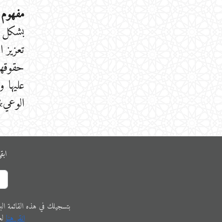
مفهوم 
تعزيز ا
حقوقهم 
عليها 
الوعي&bsp
ابق
ﺑﺘﺴﺠﻴﻠﻚ في ﻫﺬﻩ اﻟﻘﺎﺋﻤﺔ البريدية،
اﻧﻘﺮ ﻫﻨﺎ
ﻟﻌ