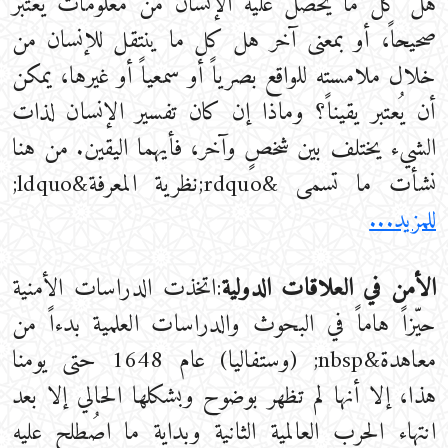
هل كل ما يحصل عليه الإنسان من معلومات يُعتبر
صحيحاً، أو بمعنى آخر هل كل ما ينتقل للإنسان من
خلال ملامسته للواقع بصرياً أو سمعياً أو غيرها، يمكن
أن يُعتبر يقيناً؟ وماذا إن كان تفسير الإنسان لذات
الشيء يختلف بين شخصٍ وآخر، فأيهما اليقين. من هنا
نشأت ما تسمى &rdquo;نظرية المعرفة&ldquo;
للمزيد...
الأمن في العلاقات الدولية
:اتخذت الدراسات الأمنية
حيّزاً هاماً في البحوث والدراسات العلمية بدءاً من
معاهدة&nbsp; (وستفاليا) عام 1648 حتى يومنا
هذا، إلا أنها لم تظهر بوضوح وبشكلها الحالي إلا بعد
انتهاء الحرب العالمية الثانية وبداية ما اصُطلح عليه