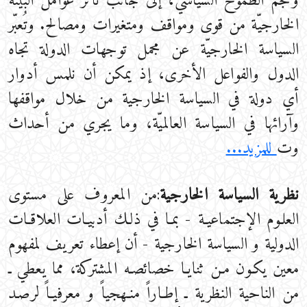
وحجم الطموح السياسي، إلى جانب تأثر عوامل البيئة
الخارجيّة من قوى ومواقف ومتغيرات ومصالح. وتُعبّر
السياسة الخارجيّة عن مجمل توجهات الدولة تجاه
الدول والفواعل الأخرى، إذ يمكن أن نلمس أدوار
أي دولة في السياسة الخارجية من خلال مواقفها
وآرائها في السياسة العالميّة، وما يجري من أحداث
وت
للمزيد...
نظرية السياسة الخارجية
:من المعروف على مستوى
العلـوم الإجتماعيـة - بمـا في ذلـك أدبيـات العلاقـات
الدولية و السياسة الخارجية - أن إعطاء تعريف لمفهوم
معين يكـون مـن ثنايـا خصائصـه المشتركة، مما يعطي ـ
من الناحية النظرية ـ إطـاراً منـهجياً و معرفيـاً لرصـد