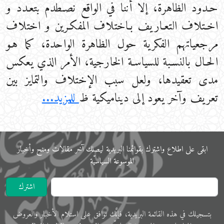
حـدود الظاهرة، إلا أننا في الواقع نصـطدم بتعـدد و
اخـتلاف التعـاريف بـاختلاف المفكـرين و اختلاف
مرجعياتهم الفكرية حول الظاهرة الواحدة، كما هـو
الحـال بالنسـبة للسياسـة الخارجية، الأمر الذي يعكس
مدى تعقيدها، ولعل سبب الإختلاف والتمايز بين
تعريف وآخر يعود إلى ديناميكية ظ
للمزيد...
ابقى على اﻃﻼع واشترك بقوائمنا البريدية ليصلك آخر مقالات ومنح وأخبار
الموسوعة اﻟﺴﻴﺎﺳﻴّﺔ
اشترك
ﺑﺘﺴﺠﻴﻠﻚ في ﻫﺬﻩ اﻟﻘﺎﺋﻤﺔ البريدية، فإنَّك ﺗﻮاﻓﻖ ﻋﻠﻰ اﺳﺘﻼم اﻷﺧﺒﺎر واﻟﻌﺮوض