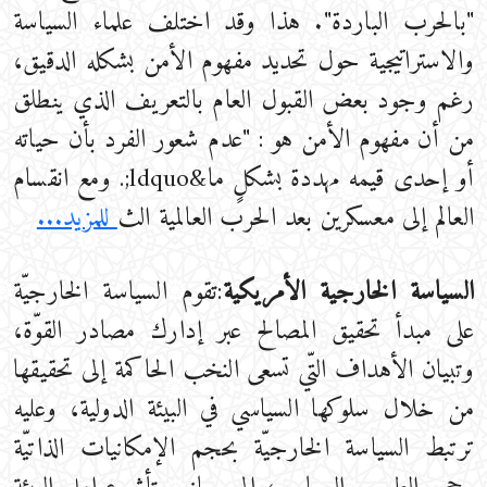
"بالحرب الباردة". هذا وقد اختلف علماء السياسة
والاستراتيجية حول تحديد مفهوم الأمن بشكله الدقيق،
رغم وجود بعض القبول العام بالتعريف الذي ينطلق
من أن مفهوم الأمن هو : "عدم شعور الفرد بأن حياته
أو إحدى قيمه مهددة بشكلٍ ما&ldquo;. ومع انقسام
العالم إلى معسكرين بعد الحرب العالمية الث
للمزيد...
السياسة الخارجية الأمريكية
:تقوم السياسة الخارجيّة
على مبدأ تحقيق المصالح عبر إدارك مصادر القوّة،
وتبيان الأهداف التّي تسعى النخب الحاكمة إلى تحقيقها
من خلال سلوكها السياسي في البيئة الدولية، وعليه
ترتبط السياسة الخارجيّة بحجم الإمكانيات الذاتيّة