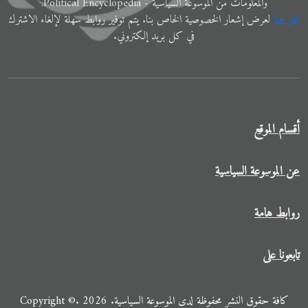
والمعلوﻣﺎت ﻣﻦ الموسوعة اﻟﺴﻴﺎﺳﻴّﺔ - Political Encyclopedia.
اﻧﻘﺮ ﻫﻨﺎ
ﻟﻌﺮض إﺷﻌﺎر الخصوصية الخاص ﺑﻨﺎ. ﻳﺘﻢ ﺗﻮفير رواﺑﻂ ﺳﻬﻠﺔ لإﻟﻐﺎء الاشترك
في ﻛﻞ ﺑﺮﻳﺪ إلكتروني.
أقسام الموقع
عن الموسوعة السياسية
روابط هامة
تابعونا على
كافة حقوق النشر محفوظة لدى الموسوعة السياسية. 2026 .Copyright ©