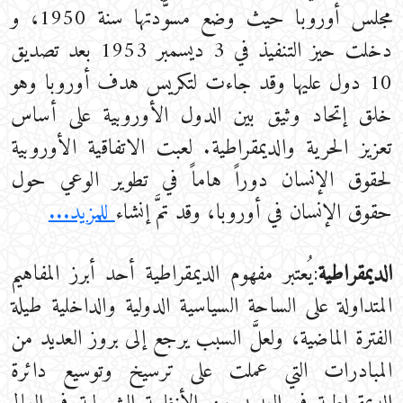
مجلس أوروبا حيث وضع مسوَّدتها سنة 1950، و
دخلت حيز التنفيذ في 3 ديسمبر 1953 بعد تصديق
10 دول عليها وقد جاءت لتكريس هدف أوروبا وهو
خلق إتحاد وثيق بين الدول الأوروبية على أساس
تعزيز الحرية والديمقراطية. لعبت الاتفاقية الأوروبية
لحقوق الإنسان دوراً هاماً في تطوير الوعي حول
حقوق الإنسان في أوروبا، وقد تمَّ إنشاء
للمزيد...
الديمقراطية
:يُعتبر مفهوم الديمقراطية أحد أبرز المفاهيم
المتداولة على الساحة السياسية الدولية والداخلية طيلة
الفترة الماضية، ولعلَّ السبب يرجع إلى بروز العديد من
المبادرات التي عملت على ترسيخ وتوسيع دائرة