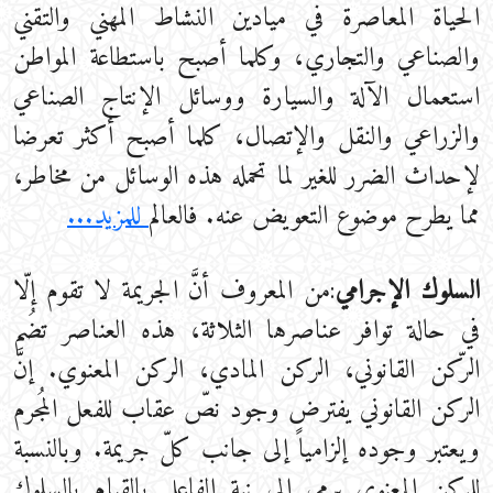
الحياة المعاصرة في ميادين النشاط المهني والتقني
والصناعي والتجاري، وكلما أصبح باستطاعة المواطن
استعمال الآلة والسيارة ووسائل الإنتاج الصناعي
والزراعي والنقل والإتصال، كلما أصبح أكثر تعرضا
لإحداث الضرر للغير لما تحمله هذه الوسائل من مخاطر،
مما يطرح موضوع التعويض عنه. فالعالم
للمزيد...
السلوك الإجرامي
:من المعروف أنَّ الجريمة لا تقوم إلّا
في حالة توافر عناصرها الثلاثة، هذه العناصر تضُم
الرّكن القانوني، الركن المادي، الركن المعنوي. إنَّ
الركن القانوني يفترض وجود نصّ عقاب للفعل المُجرم
ويعتبر وجوده إلزامياً إلى جانب كلّ جريمة. وبالنسبة
للركن المعنوي يرمي إلى نية الفاعل بالقيام بالسلوك