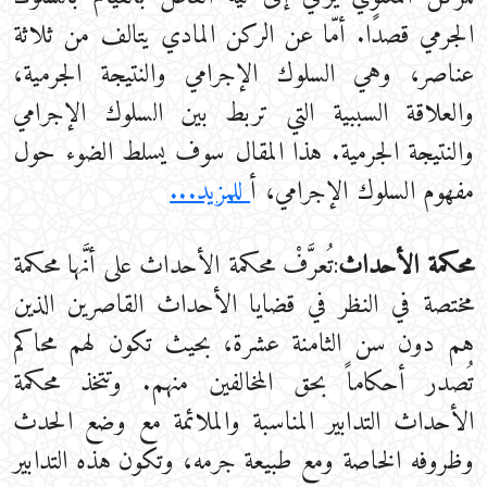
الجرمي قصدًا. أمّا عن الركن المادي يتالف من ثلاثة
عناصر، وهي السلوك الإجرامي والنتيجة الجرمية،
والعلاقة السببية التي تربط بين السلوك الإجرامي
والنتيجة الجرمية. هذا المقال سوف يسلط الضوء حول
مفهوم السلوك الإجرامي، أ
للمزيد...
محكمة الأحداث
:تُعرَّفْ محكمة الأحداث على أنَّها محكمة
مختصة في النظر في قضايا الأحداث القاصرين الذين
هم دون سن الثامنة عشرة، بحيث تكون لهم محاكم
تُصدر أحكاماً بحق المخالفين منهم. وتتخذ محكمة
الأحداث التدابير المناسبة والملائمة مع وضع الحدث
وظروفه الخاصة ومع طبيعة جرمه، وتكون هذه التدابير