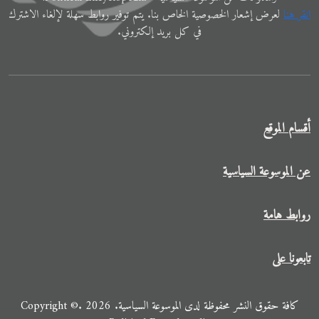
اﻧﻘﺮ ﻫﻨﺎ
ﻟﻌﺮض إﺷﻌﺎر الخصوصية الخاص ﺑﻨﺎ. ﻳﺘﻢ ﺗﻮفير رواﺑﻂ ﺳﻬﻠﺔ لإﻟﻐﺎء الاشترك
في ﻛﻞ ﺑﺮﻳﺪ إلكتروني.
أقسام الموقع
عن الموسوعة السياسية
روابط هامة
تابعونا على
كافة حقوق النشر محفوظة لدى الموسوعة السياسية. 2026 .Copyright ©