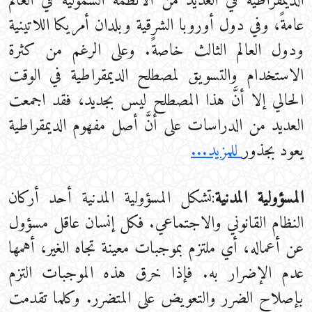
الديمقراطية في العديد من الأنظمة الشمولية في العالم
عامةً، وفي دول أوروبا الشرقية وبلدان أمريكا اللاتينية
ودول العالم الثالث خاصةً. وعلى الرغم من كثرة
الاستخدام والتسويق لمصطلح الديمقراطية في الوقت
الحالي إلا أنَّ هذا المصطلح ليس بجديد، فقد اجمعت
العديد من الدراسات على أنَّ أصل مفهوم الديمقراطية
يعود بجذور
للمزيد...
المسؤولية المدنية
:تشكل المسؤولية المدنية أحد أركان
النظام القانوني والاجتماعي. فكل إنسان عاقل مسؤول
عن أعماله، أي ملتزم بموجبات معينة تجاه الغير، أهمها
عدم الإضرار به. فإذا خرق هذه الموجبات التزم
بإصلاح الضرر والتعويض على المتضرر. وكلما تقدمت