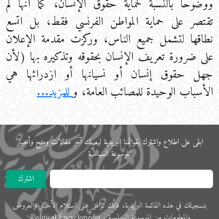
ووضوحا بالنسبة لحماية حقوق الإنسان، كما أنها لم
تقتصر على حماية المواطن الفرنسي فقط، بل اتسع
نطاقها لتشمل جميع الناس، وركزت مقدمة الإعلان
على ضرورة تعريف الإنسان بحقوقه وتذكيره بها (لأن
جهل حقوق إنسان أو نسيانها أو ازدرائها هي
الأسباب الوحيدة للمصائب العامة، و
للمزيد...
ابقى على اﻃﻼع واشترك بقوائمنا البريدية ليصلك آخر مقالات ومنح وأخبار
الموسوعة اﻟﺴﻴﺎﺳﻴّﺔ
اشترك
ﺑﺘﺴﺠﻴﻠﻚ في ﻫﺬﻩ اﻟﻘﺎﺋﻤﺔ البريدية، فإنَّك ﺗﻮاﻓﻖ ﻋﻠﻰ اﺳﺘﻼم اﻷﺧﺒﺎر واﻟﻌﺮوض
والمعلوﻣﺎت ﻣﻦ الموسوعة اﻟﺴﻴﺎﺳﻴّﺔ - Political Encyclopedia.