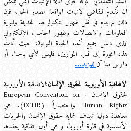
السندَ التقليدي كونه أقوى أدلة الإثبـات التـي يمكـن
أن تُقـدمَ للقاضي لإثبات الواقعة مصدر الحق، فإن
ذلك لم يدم في ظل ظهور التكنولوجيا الحديثة وثـورة
المعلومات والاتصالات وظهور الحاسب الإلكتروني
الذي دخل جميع أنحاء الحياة اليومية، حيث أدت
هذه الثورة إلى قلب الموازين، فليس لأي باحث أو
دارس منا أن
للمزيد...
الاتفاقية الأوروبية لحقوق الإنسان
:الاتفاقية الأوروبية
لحقوق الإنسان - European Convention on
Human Rights واختصاراً: (ECHR). هي
معاهدة دولية تهدف لحماية حقوق الإنسان والحريات
الأساسية في قارة أوروبا، و هي أول إتفاقية يعقدها