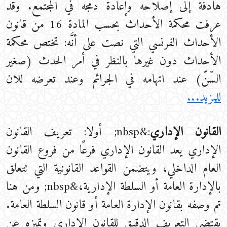
هادفة إلى إصلاحه وإعادة دمجه في المجتمع. وقد
عرفت محكمة الأحداث بحسب المادة 16 من قانون
الأحداث الفرنسي التي نصت على أنَّه: تختص محكمة
الأحداث دون غيرها بالنظر في أمر الحدث (صغير
السّنّ) عند اتهامه في الجرائم وعند تعرضه للان
للمزيد...
القانون الإداري
:&nbsp; أولا: تعريف القانون
الإداري يعد القانون الإداري فرعًا من فروع القانون
العام الداخلي، ويتضمن القواعد القانونية التي تتعلق
بالإدارة العامة أو السلطة الإدارية،&nbsp; ومن هنا
تم وصفه بقانون الإدارة العامة أو قانون السلطة العامة.
يقتضي التعريف الدقيق للقانون الإداري وتميزه عن