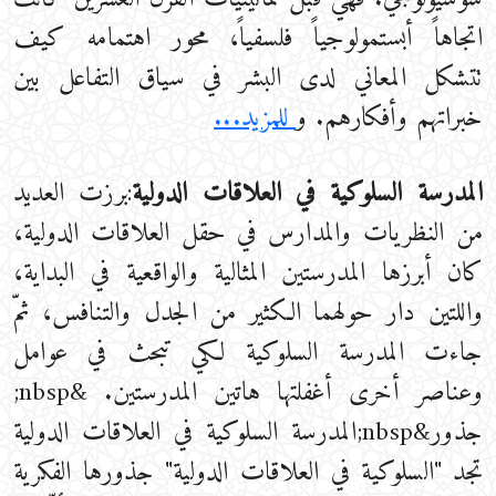
اتجاهاً أبستمولوجياً فلسفياً، محور اهتمامه كيف
تتشكل المعاني لدى البشر في سياق التفاعل بين
خبراتهم وأفكارهم. و
للمزيد...
المدرسة السلوكية في العلاقات الدولية
:برزت العديد
من النظريات والمدارس في حقل العلاقات الدولية،
كان أبرزها المدرستين المثالية والواقعية في البداية،
واللتين دار حولهما الكثير من الجدل والتنافس، ثمّ
جاءت المدرسة السلوكية لكي تبحث في عوامل
وعناصر أخرى أغفلتها هاتين المدرستين. &nbsp;
جذور&nbsp;المدرسة السلوكية في العلاقات الدولية
تجد "السلوكية في العلاقات الدولية" جذورها الفكرية