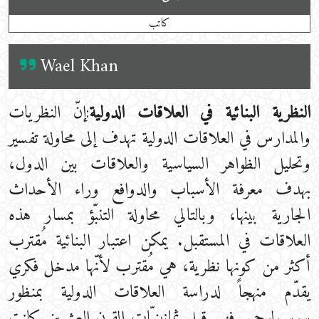
كاتب
Wael Khan
النظرية البنائية في العلاقات الدولية
:إنّ النظريات
والمدارس في العلاقات الدولية تهدف إلى محاولة تفسير
وتحليل الظواهر السياسية والعلاقات بين الدول،
بهدف معرفة الأسباب والدوافع وراء الأحداث
الجارية بينها، وبالتالي محاولة التنبّؤ بمسار هذه
العلاقات في المستقبل. يمكن اعتبار البنائية مُقترب
أكثر من كونها نظرية، هي مُقترب لأنّها مدخل فكري
يقدّم منهجاً لدراسة العلاقات الدولية بمنظور
سوسيولوجي. فهي قبل ثمانينيّات القرن العشرين كانت