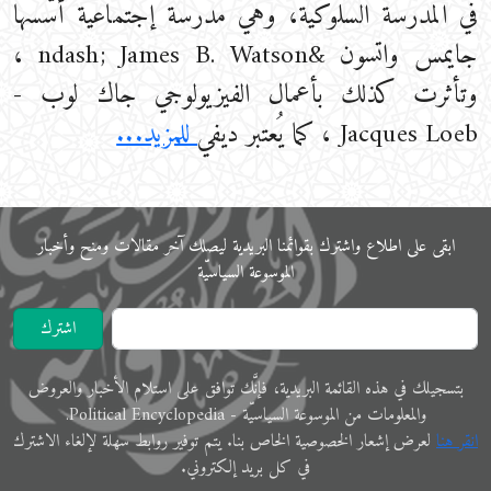
في المدرسة السلوكية، وهي مدرسة إجتماعية أسّسها
جايمس واتسون &ndash; James B. Watson ،
وتأثرت كذلك بأعمال الفيزيولوجي جاك لوب -
Jacques Loeb ، كما يُعتبر ديفي
للمزيد...
ابقى على اﻃﻼع واشترك بقوائمنا البريدية ليصلك آخر مقالات ومنح وأخبار
الموسوعة اﻟﺴﻴﺎﺳﻴّﺔ
اشترك
ﺑﺘﺴﺠﻴﻠﻚ في ﻫﺬﻩ اﻟﻘﺎﺋﻤﺔ البريدية، فإنَّك ﺗﻮاﻓﻖ ﻋﻠﻰ اﺳﺘﻼم اﻷﺧﺒﺎر واﻟﻌﺮوض
والمعلوﻣﺎت ﻣﻦ الموسوعة اﻟﺴﻴﺎﺳﻴّﺔ - Political Encyclopedia.
اﻧﻘﺮ ﻫﻨﺎ
ﻟﻌﺮض إﺷﻌﺎر الخصوصية الخاص ﺑﻨﺎ. ﻳﺘﻢ ﺗﻮفير رواﺑﻂ ﺳﻬﻠﺔ لإﻟﻐﺎء الاشترك
في ﻛﻞ ﺑﺮﻳﺪ إلكتروني.