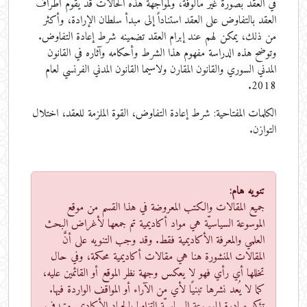
في العقد بصورة غير مألوفة، ولمواجهة هذه الحالات قد يقوم أطراف
العقد بالتفاوض على العقد استناداً إلى مبدأ سلطان الإرادة، وأكثر
من ذلك، يمكن لهم عند إبرام العقد تضمينه شرط إعادة التفاوض.
وتوضح هذه الدراسة مفهوم هذا الشرط وأحكامه وآثاره في القانون
المدني السوري والقانون المقارن ولاسيما القانون المدني الفرنسي لعام
2018.
الكلمات المفتاحية:
شرط إعادة التفاوض، القوة الملزمة للعقد، اختلال
التوازن.
تنويه هام:
جميع المقالات والكتب المعروضة في هذا القسم من موقع
الموسوعة السياسيّة هي مواد أكاديمية تم جمعها لأغراض البحث
العلمي والمعرفة الأكاديمية فقط. وقد وجب التنويه على أنَّ
المقالات المنشورة هنا هي مقالات أكاديمية محكمة، وفي حال
تخللها أي رأي فهو لا يعكس وجهة نظر الموقع أو القائمين عليه،
كما لا يُعد نشرها تبنيًا لأي من الآراء أو المواقف الواردة فيها.
تؤكد مبادرة الموسوعة السياسيّة التزامها بالحياد الأكاديمي وتهدف