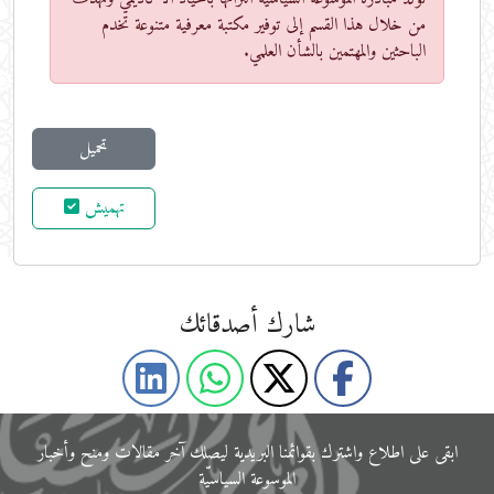
من خلال هذا القسم إلى توفير مكتبة معرفية متنوعة تخدم
الباحثين والمهتمين بالشأن العلمي.
تحميل
تهميش
شارك أصدقائك
ابقى على اﻃﻼع واشترك بقوائمنا البريدية ليصلك آخر مقالات ومنح وأخبار
الموسوعة اﻟﺴﻴﺎﺳﻴّﺔ