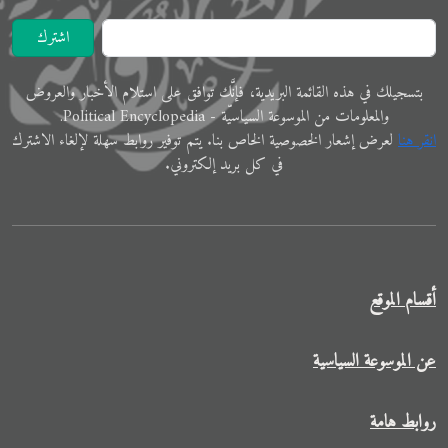
اشترك
ﺑﺘﺴﺠﻴﻠﻚ في ﻫﺬﻩ اﻟﻘﺎﺋﻤﺔ البريدية، فإنَّك ﺗﻮاﻓﻖ ﻋﻠﻰ اﺳﺘﻼم اﻷﺧﺒﺎر واﻟﻌﺮوض
والمعلوﻣﺎت ﻣﻦ الموسوعة اﻟﺴﻴﺎﺳﻴّﺔ - Political Encyclopedia.
اﻧﻘﺮ ﻫﻨﺎ
ﻟﻌﺮض إﺷﻌﺎر الخصوصية الخاص ﺑﻨﺎ. ﻳﺘﻢ ﺗﻮفير رواﺑﻂ ﺳﻬﻠﺔ لإﻟﻐﺎء الاشترك
في ﻛﻞ ﺑﺮﻳﺪ إلكتروني.
أقسام الموقع
عن الموسوعة السياسية
روابط هامة