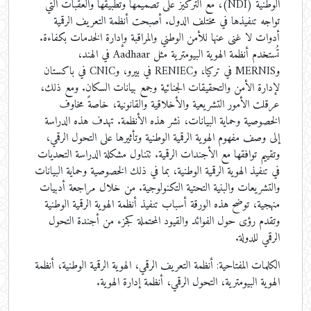
الوطنية (NDI)، مع التركيز على تصميمها وتطبيقها والعقبات التي
تواجه تنفيذها في مختلف الدول. أصبحت أنظمة التعريف الرقمية
أدوات لا غنى عنها للأمن الوطني والمراقبة وإدارة الخدمات بكفاءة.
تُستخدم أنظمة الهوية البيومترية مثل Aadhaar في الهند،
وMERNIS في تركيا، وRENIEC في بيرو، وCNIC في باكستان
لإدارة الأمن والتحقيقات الجنائية وجمع بيانات السكان. ومع ذلك،
عرقلت الأمور التشريعية والأخلاقية والقانونية، خاصةً مخاوف
الخصوصية وحماية البيانات، نشر هذه الأنظمة. تهدف هذه الدراسة
إلى وصف مفهوم الهوية الرقمية الوطنية وتأثيرها على التحول الرقمي،
وتقييم توافقها مع الأجندات الرقمية. تتناول مشكلة الدراسة التحديات
في تنفيذ الهوية الرقمية الوطنية، بما في ذلك الخصوصية وحماية البيانات
والتشريعات والبنية التحتية التكنولوجية. من خلال مراجعة أدبيات
منهجية، توضح هذه الورقة أسباب تنفيذ أنظمة الهوية الرقمية الوطنية
وتقدم رؤى حول الفوائد والقيود المحتملة كجزء من أجندة التحول
الرقمي للدولة.
الكلمات المفتاحية:
أنظمة التعريف الرقمي، الهوية الرقمية الوطنية، أنظمة
الهوية البيومترية، التحول الرقمي، أنظمة إدارة الهوية.