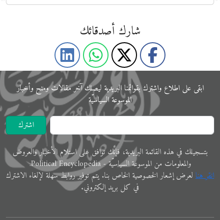
شارك أصدقائك
ابقى على اﻃﻼع واشترك بقوائمنا البريدية ليصلك آخر مقالات ومنح وأخبار
الموسوعة اﻟﺴﻴﺎﺳﻴّﺔ
اشترك
ﺑﺘﺴﺠﻴﻠﻚ في ﻫﺬﻩ اﻟﻘﺎﺋﻤﺔ البريدية، فإنَّك ﺗﻮاﻓﻖ ﻋﻠﻰ اﺳﺘﻼم اﻷﺧﺒﺎر واﻟﻌﺮوض
والمعلوﻣﺎت ﻣﻦ الموسوعة اﻟﺴﻴﺎﺳﻴّﺔ - Political Encyclopedia.
اﻧﻘﺮ ﻫﻨﺎ
ﻟﻌﺮض إﺷﻌﺎر الخصوصية الخاص ﺑﻨﺎ. ﻳﺘﻢ ﺗﻮفير رواﺑﻂ ﺳﻬﻠﺔ لإﻟﻐﺎء الاشترك
في ﻛﻞ ﺑﺮﻳﺪ إلكتروني.