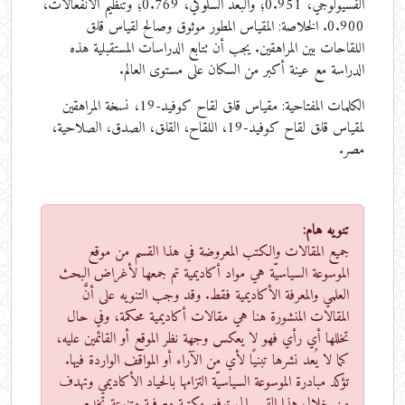
الفسيولوجي، 0.951؛ والبعد السلوكي، 0.769؛ وتنظيم الانفعالات،
0.900. الخلاصة: المقياس المطور موثوق وصالح لقياس قلق
اللقاحات بين المراهقين. يجب أن تتابع الدراسات المستقبلية هذه
الدراسة مع عينة أكبر من السكان على مستوى العالم.
الكلمات المفتاحية:
مقياس قلق لقاح كوفيد-19، نسخة المراهقين
لمقياس قلق لقاح كوفيد-19، اللقاح، القلق، الصدق، الصلاحية،
مصر.
تنويه هام:
جميع المقالات والكتب المعروضة في هذا القسم من موقع
الموسوعة السياسيّة هي مواد أكاديمية تم جمعها لأغراض البحث
العلمي والمعرفة الأكاديمية فقط. وقد وجب التنويه على أنَّ
المقالات المنشورة هنا هي مقالات أكاديمية محكمة، وفي حال
تخللها أي رأي فهو لا يعكس وجهة نظر الموقع أو القائمين عليه،
كما لا يُعد نشرها تبنيًا لأي من الآراء أو المواقف الواردة فيها.
تؤكد مبادرة الموسوعة السياسيّة التزامها بالحياد الأكاديمي وتهدف
من خلال هذا القسم إلى توفير مكتبة معرفية متنوعة تخدم