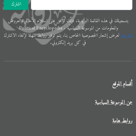
اشترك
ﺑﺘﺴﺠﻴﻠﻚ في ﻫﺬﻩ اﻟﻘﺎﺋﻤﺔ البريدية، فإنَّك ﺗﻮاﻓﻖ ﻋﻠﻰ اﺳﺘﻼم اﻷﺧﺒﺎر واﻟﻌﺮوض
والمعلوﻣﺎت ﻣﻦ الموسوعة اﻟﺴﻴﺎﺳﻴّﺔ - Political Encyclopedia.
اﻧﻘﺮ ﻫﻨﺎ
ﻟﻌﺮض إﺷﻌﺎر الخصوصية الخاص ﺑﻨﺎ. ﻳﺘﻢ ﺗﻮفير رواﺑﻂ ﺳﻬﻠﺔ لإﻟﻐﺎء الاشترك
في ﻛﻞ ﺑﺮﻳﺪ إلكتروني.
أقسام الموقع
عن الموسوعة السياسية
روابط هامة