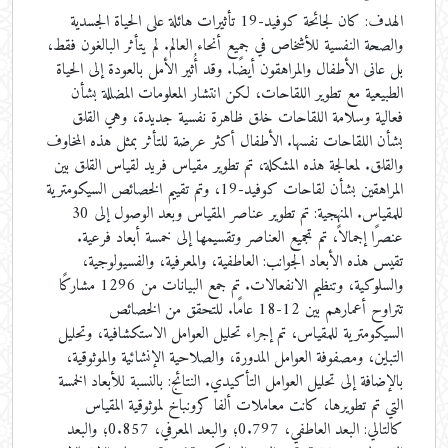
الهدف: كان لجائحة كوفيد-19 تأثيرات هائلة على الحياة الجسدية
والصحة النفسية للأشخاص في جميع أنحاء العالم. لم يتأثر البالغون فقط،
بل عانى الأطفال والمراهقون أيضًا. وقد أُثير الأمل بالعودة إلى الحياة
الطبيعية مع تطوير اللقاحات، لكن انتشار المعلومات المضللة بشأن
فعالية وسلامة اللقاحات خلق ظاهرة نفسية جديدة، وهي القلق
بشأن اللقاحات نفسها. الأطفال أكثر عرضة للتأثر بمثل هذه المخاوف
والقلق. لمعالجة هذه المشكلة، تم تطوير مقياس فريد لقياس القلق بين
المراهقين بشأن لقاحات كوفيد-19، وتم تقييم الخصائص السيكومترية
للمقياس. المنهجية: تم تطوير عناصر المقياس وبعد الوصول إلى 30
عنصرًا إجمالاً، تم تجميع العناصر وتقسيمها إلى خمسة أبعاد فرعية.
تقيس هذه الأبعاد الجوانب: العاطفية، والمعرفية، والفسيولوجية،
والسلوكية، وتنظيم الانفعالات. تم جمع البيانات من 1296 مشاركًا
تتراوح أعمارهم بين 12-18 عامًا. للتحقق من الخصائص
السيكومترية للمقياس، تم إجراء تحليل العوامل الاستكشافية، وتحليل
التباين، ومصفوفة العوامل المدورة، والصلاحية الإنشائية والموثوقية،
بالإضافة إلى تحليل العوامل التأكيدي. النتائج: بالنسبة للأبعاد الخمسة
التي تم تطويرها، كانت معاملات ألفا كرونباخ لموثوقية المقياس
كالتالي: البعد العاطفي، 0.797؛ والبعد المعرفي، 0.857؛ والبعد