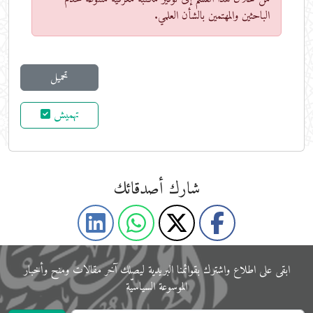
الباحثين والمهتمين بالشأن العلمي.
تحميل
تهميش
شارك أصدقائك
ابقى على اﻃﻼع واشترك بقوائمنا البريدية ليصلك آخر مقالات ومنح وأخبار
الموسوعة اﻟﺴﻴﺎﺳﻴّﺔ