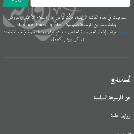
اشترك
ﺑﺘﺴﺠﻴﻠﻚ في ﻫﺬﻩ اﻟﻘﺎﺋﻤﺔ البريدية، فإنَّك ﺗﻮاﻓﻖ ﻋﻠﻰ اﺳﺘﻼم اﻷﺧﺒﺎر واﻟﻌﺮوض
والمعلوﻣﺎت ﻣﻦ الموسوعة اﻟﺴﻴﺎﺳﻴّﺔ - Political Encyclopedia.
اﻧﻘﺮ ﻫﻨﺎ
ﻟﻌﺮض إﺷﻌﺎر الخصوصية الخاص ﺑﻨﺎ. ﻳﺘﻢ ﺗﻮفير رواﺑﻂ ﺳﻬﻠﺔ لإﻟﻐﺎء الاشترك
في ﻛﻞ ﺑﺮﻳﺪ إلكتروني.
أقسام الموقع
عن الموسوعة السياسية
روابط هامة