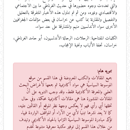
والتي تعددت وجوه حضورها في حديث الغرناطي ما بين الاجتماعي
والاقتصادي وغيره، ومن ثم تم تناول هذه الأخبار المتفرقة بالتحليل
والتفصيل والمقارنة بما كتب عن خراسان في بعض مؤلفات الجغرافيين
الأخرى سواء الأندلسيين منهم والمشارقة على حد سواء.
الكلمات المفتاحية:
الرحلات، الرحالة الأندلسيون، أبو حامد الغرناطي،
خراسان، تحفة الألباب ونخبة الإعجاب.
تنويه هام:
جميع المقالات والكتب المعروضة في هذا القسم من موقع
الموسوعة السياسيّة هي مواد أكاديمية تم جمعها لأغراض البحث
العلمي والمعرفة الأكاديمية فقط. وقد وجب التنويه على أنَّ
المقالات المنشورة هنا هي مقالات أكاديمية محكمة، وفي حال
تخللها أي رأي فهو لا يعكس وجهة نظر الموقع أو القائمين عليه،
كما لا يُعد نشرها تبنيًا لأي من الآراء أو المواقف الواردة فيها.
تؤكد مبادرة الموسوعة السياسيّة التزامها بالحياد الأكاديمي وتهدف
من خلال هذا القسم إلى توفير مكتبة معرفية متنوعة تخدم