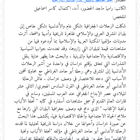
المصدر:
مجلة جامعة دمشق للدراسات التاريخية
الكاتب: راميا ماجد الخضور، أ.د. اكتمال كاسر اسماعيل
الملخص:
شكلت الرحلات الجغرافية بشكل عام والأندلسية بشكل خاص إلى
بلدان المشرق العربي والإسلامي ظاهرة تاريخية وأدبية واضحة، أثرت
مدونات مؤلفيها المكتبة العربية والإسلامية بما أودعوه فيها من
مشاهدات قيمة للبلدان التي زاروها، وقد تعددت جوانبها السياسية
والاقتصادية والاجتماعية والدينية ، والبحث هنا يظهر عناية بنقل
الشذرات التي تتعلق بإقليم خراسان في واحدة من أشهر الرحلات
الأندلسية إلى المشرق وهي رحلة أبو حامد الغرناطي مع محاولة تخمين
الأسباب التي دعته للاختصار في وصف خراسان . عاش الرحالة
الأندلسي أبو حامد الغرناطي في القرن السادس الهجري/ الثاني عشر
الميلادي عصر الإبداع الجغرافي عند العرب المسلمين، وساح في
قارات العالم القديم ثم سجل مشاهدات أسفاره في كتابه " تحفة الألباب
ونخبة الإعجاب " الذي دمج فيه وصف جغرافية البلدان التي زارها مع
ملامح الحياة الاجتماعية والحالة الاقتصادية فيها. يكشف هذا البحث
عن صورة خراسان وأحوالها من خلال دراسة تاريخية تحليلية لما قدمه
الرحالة الأندلسي أبو حامد الغرناطي في مؤلفه "تحفة الألباب ونخبة
الإعجاب" وما حمله بين طياته من الحوادث والوقائع المتعلقة بخراسان