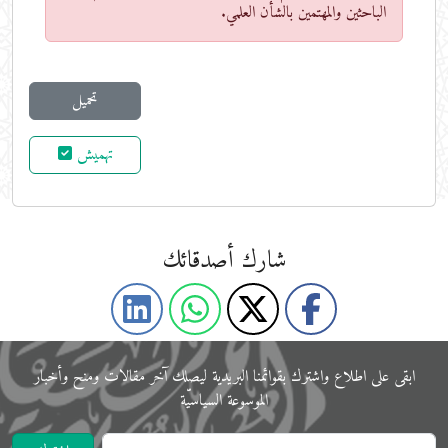
الباحثين والمهتمين بالشأن العلمي.
تحميل
تهميش
شارك أصدقائك
ابقى على اﻃﻼع واشترك بقوائمنا البريدية ليصلك آخر مقالات ومنح وأخبار
الموسوعة اﻟﺴﻴﺎﺳﻴّﺔ