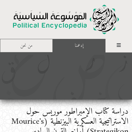
إدعمنا
من نحن
دراسة كتاب الإمبراطور موريس حول
الاستراتيجية العسكرية البيزنطية (Mourice's
Strategikon) أواخر القرن السادس