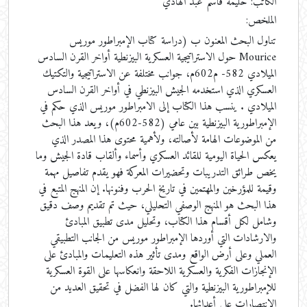
الكاتب: حليمة قاسم عبد الهادي
الملخص:
تناول البحث المعنون ب (دراسة كتاب الإمبراطور موريس
Mourice حول الاستراتيجية العسكرية البيزنطية أواخر القرن السادس
الميلادي 582- م602م، جوانب مختلفة عن الاستراتيجية والتكتيك
العسكري الذي استخدمه الجيش البيزنطي في أواخر القرن السادس
الميلادي . ينسب هذا الكتاب إلى الامبراطور موريس الذي حكم في
الإمبراطورية البيزنطية بين عامي (582-602م)، ويعد هذا البحث
من الموضوعات الهامة لأصالته، ولأهمية محتوى هذا المصدر الذي
يعكس الحياة اليومية للقائد العسكري وأسماء وألقاب قادة الجيش وما
يخص طرائق التدريبات وتحضيرات المعركة فهو يقدم تفاصيل مهمة
وقيمة للمؤرخين والمهتمين في تاريخ الحرب وفنونها. إن المنهج المتبع في
هذا البحث هو المنهج الوصفي التحليلي، حيث تم تقديم وصف دقيق
وشامل لكل أقسام هذا الكتاب، وتحليل مدى تطبيق المبادئ
والارشادات التي أوردها الإمبراطور موريس من الجانب التطبيقي
العملي وعلى أرض الواقع ومدى تأثير هذه التعليمات والمبادئ على
الإنجازات الفكرية والعسكرية اللاحقة وانعكاسها على القوة العسكرية
للإمبراطورية البيزنطية والتي كان لها الفضل في تحقيق العديد من
الانتصارات على أعدائها.