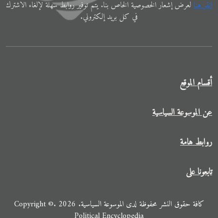
اﻧﻘﺮ ﻫﻨﺎ
ﻟﻌﺮض إﺷﻌﺎر الخصوصية الخاص ﺑﻨﺎ. ﻳﺘﻢ ﺗﻮفير رواﺑﻂ ﺳﻬﻠﺔ لإﻟﻐﺎء الاشترك
في ﻛﻞ ﺑﺮﻳﺪ إلكتروني.
أقسام الموقع
عن الموسوعة السياسية
روابط هامة
تابعونا على
كافة حقوق النشر محفوظة لدى الموسوعة السياسية. 2026 .Copyright ©
Political Encyclopedia