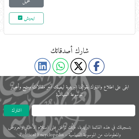
تحميل
تهميش
شارك أصدقائك
ابقى على اﻃﻼع واشترك بقوائمنا البريدية ليصلك آخر مقالات ومنح وأخبار
الموسوعة اﻟﺴﻴﺎﺳﻴّﺔ
اشترك
ﺑﺘﺴﺠﻴﻠﻚ في ﻫﺬﻩ اﻟﻘﺎﺋﻤﺔ البريدية، فإنَّك ﺗﻮاﻓﻖ ﻋﻠﻰ اﺳﺘﻼم اﻷﺧﺒﺎر واﻟﻌﺮوض
والمعلوﻣﺎت ﻣﻦ الموسوعة اﻟﺴﻴﺎﺳﻴّﺔ - Political Encyclopedia.