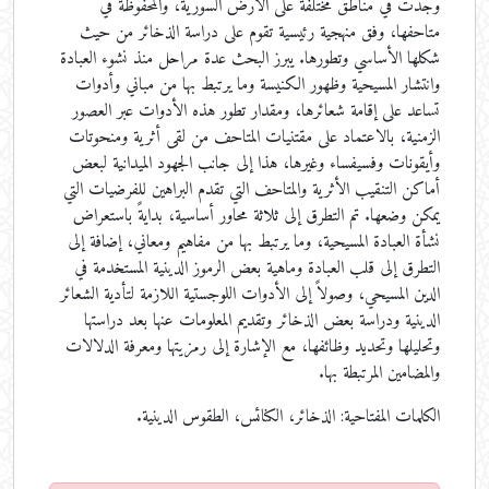
وجدت في مناطق مختلفة على الأرض السورية، والمحفوظة في
متاحفها، وفق منهجية رئيسية تقوم على دراسة الذخائر من حيث
شكلها الأساسي وتطورها. يبرز البحث عدة مراحل منذ نشوء العبادة
وانتشار المسيحية وظهور الكنيسة وما يرتبط بها من مباني وأدوات
تساعد على إقامة شعائرها، ومقدار تطور هذه الأدوات عبر العصور
الزمنية، بالاعتماد على مقتنيات المتاحف من لقى أثرية ومنحوتات
وأيقونات وفسيفساء وغيرها، هذا إلى جانب الجهود الميدانية لبعض
أماكن التنقيب الأثرية والمتاحف التي تقدم البراهين للفرضيات التي
يمكن وضعها. تم التطرق إلى ثلاثة محاور أساسية، بدايةً باستعراض
نشأة العبادة المسيحية، وما يرتبط بها من مفاهيم ومعاني، إضافة إلى
التطرق إلى قلب العبادة وماهية بعض الرموز الدينية المستخدمة في
الدين المسيحي، وصولاً إلى الأدوات اللوجستية اللازمة لتأدية الشعائر
الدينية ودراسة بعض الذخائر وتقديم المعلومات عنها بعد دراستها
وتحليلها وتحديد وظائفها، مع الإشارة إلى رمزيتها ومعرفة الدلالات
والمضامين المرتبطة بها.
الكلمات المفتاحية:
الذخائر، الكنائس، الطقوس الدينية.