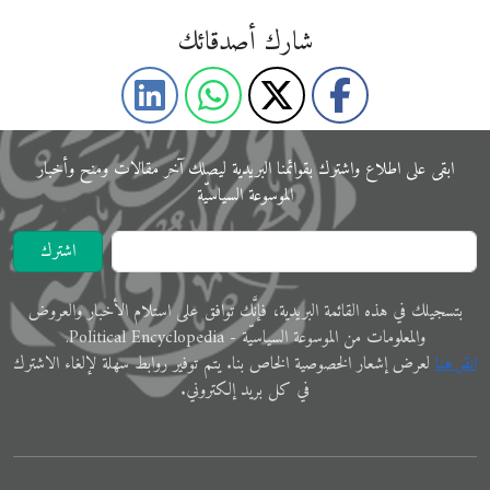
شارك أصدقائك
ابقى على اﻃﻼع واشترك بقوائمنا البريدية ليصلك آخر مقالات ومنح وأخبار
الموسوعة اﻟﺴﻴﺎﺳﻴّﺔ
اشترك
ﺑﺘﺴﺠﻴﻠﻚ في ﻫﺬﻩ اﻟﻘﺎﺋﻤﺔ البريدية، فإنَّك ﺗﻮاﻓﻖ ﻋﻠﻰ اﺳﺘﻼم اﻷﺧﺒﺎر واﻟﻌﺮوض
والمعلوﻣﺎت ﻣﻦ الموسوعة اﻟﺴﻴﺎﺳﻴّﺔ - Political Encyclopedia.
اﻧﻘﺮ ﻫﻨﺎ
ﻟﻌﺮض إﺷﻌﺎر الخصوصية الخاص ﺑﻨﺎ. ﻳﺘﻢ ﺗﻮفير رواﺑﻂ ﺳﻬﻠﺔ لإﻟﻐﺎء الاشترك
في ﻛﻞ ﺑﺮﻳﺪ إلكتروني.