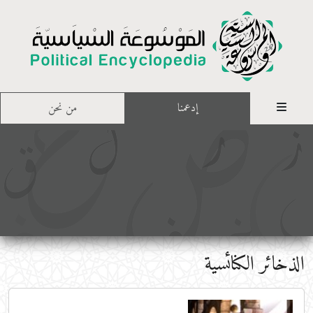
إدعمنا
من نحن
الذخائر الكنائسية