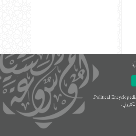
ّﺔ
لكتروني.