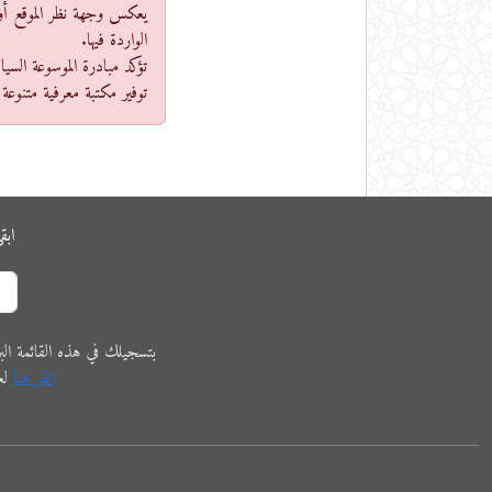
يعكس وجهة نظر الموقع أو ال
الواردة فيها.
تؤكد مبادرة الموسوعة السيا
توفير مكتبة معرفية متنوعة 
ابق
ﺑﺘﺴﺠﻴﻠﻚ في ﻫﺬﻩ اﻟﻘﺎﺋﻤﺔ البريدية،
اﻧﻘﺮ ﻫﻨﺎ
ﻟﻌ