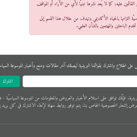
قائمين عليه، كما لا يُعد نشرها تبنيًا لأي من الآراء أو المواقف
سيّة التزامها بالحياد الأكاديمي وتهدف من خلال هذا القسم إلى
تخدم الباحثين والمهتمين بالشأن العلمي.
ى على اﻃﻼع واشترك بقوائمنا البريدية ليصلك آخر مقالات ومنح وأخبار الموسوعة اﻟﺴﻴﺎﺳﻴ
اشترك
 فإنَّك ﺗﻮاﻓﻖ ﻋﻠﻰ اﺳﺘﻼم اﻷﺧﺒﺎر واﻟﻌﺮوض والمعلوﻣﺎت ﻣﻦ الموسوعة اﻟﺴﻴﺎﺳﻴّﺔ - Political Encyclopedia.
ﺮض إﺷﻌﺎر الخصوصية الخاص ﺑﻨﺎ. ﻳﺘﻢ ﺗﻮفير رواﺑﻂ ﺳﻬﻠﺔ لإﻟﻐﺎء الاشترك في ﻛﻞ ﺑﺮﻳﺪ إ