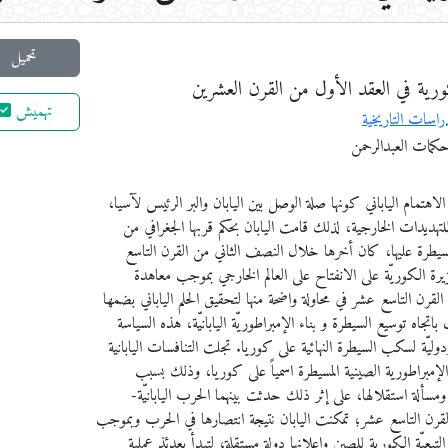
تحميل
لكورية في العقد الأول من القرن العشرين
تهميش
اسات التاريخية
كمات العبدالرحمن
اهتمام الياباني كونها صلة الوصل بين اليابان والبر الرئيس لآسيا،
يدات الخارجية، لذلك قامت اليابان بحكم قربها الجغرافي من
يطرة عليها، كان أخرها خلال النصف الثاني من القرن التاسع
رة الكوريّة على الانفتاح على العالم الخارجي بموجب معاهدة
 القرن التاسع عشر في محاولة واضحة منها لتحقيق الحلم الياباني بضمها
باتجاه توسيع السيطرة و بناء الإمبراطوريّة اليابانيّة، هذه السياسة
دوليّة لسكب السيطرة النهائية على كوريا. تجلت التنافسات اليابانية
لإمبراطورية الصينية المسيطرة اسمياً على كوريا، وذلك بسبب
لة استقلالها، على إثر ذلك حدثت بينهما الحرب اليابانيّة-
القرن التاسع عشر؛ تمكنت اليابان نتيجة انتصارها في الحرب وبموجب
تبعيّة الكورية للصين وإعلانها دولة مستقلة، لتبدأ بعدئذ عملية