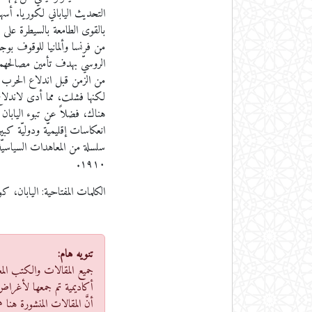
التحديث الياباني لكوريا. أس
بالقوى الطامعة بالسيطرة على ا
من فرنسا وألمانيا للوقوف بوجه ا
الروسيّ بهدف تأمين مصالحهما 
من الزمن قبل اندلاع الحرب 
لكنها فشلت، مما أدى لاندلاع 
هناك، فضلاً عن تبوء اليابان 
انعكاسات إقليميّة ودوليّة كبي
سلسلة من المعاهدات السياسيّة 
١٩١٠.
الكلمات المفتاحية:
اليابان، ك
تنويه هام:
جميع المقالات والكتب الم
أكاديمية تم جمعها لأغراض
أنَّ المقالات المنشورة هن