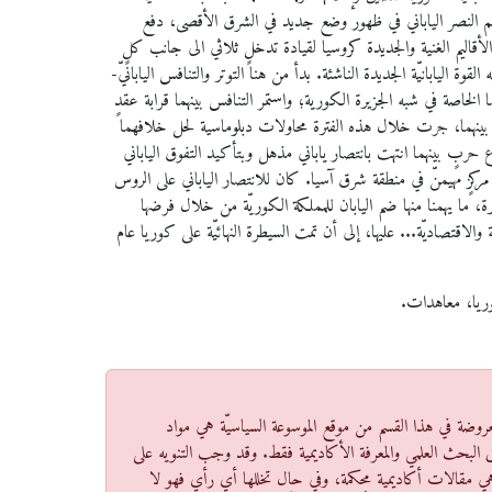
هم النصر الياباني في ظهور وضع جديد في الشرق الأقصى، دفع
لأقاليم الغنية والجديدة كروسيا لقيادة تدخلٍ ثلاثي الى جانب كلٍ
لقوة اليابانيّة الجديدة الناشئة. بدأ من هنا التوتر والتنافس اليابانيّ-
الخاصة في شبه الجزيرة الكورية؛ واستمر التنافس بينهما قرابة عقدٍ
بينهما، جرت خلال هذه الفترة محاولات دبلوماسية لحل خلافهما
حربٍ بينهما انتهت بانتصار ياباني مذهل وبتأكيد التفوق الياباني
مركزٍ مهيمنّ في منطقة شرق آسيا. كان للانتصار الياباني على الروس
رة، ما يهمنا منها ضم اليابان للمملكة الكوريّة من خلال فرضها
والاقتصاديّة... عليها، إلى أن تمت السيطرة النهائيّة على كوريا عام
وريا، معاهدات.
عروضة في هذا القسم من موقع الموسوعة السياسيّة هي مواد
 البحث العلمي والمعرفة الأكاديمية فقط. وقد وجب التنويه على
ا هي مقالات أكاديمية محكمة، وفي حال تخللها أي رأي فهو لا