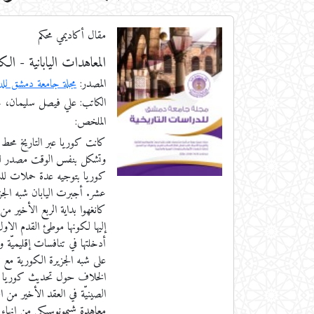
مقال أكاديمي محكم
المعاهدات اليابانية - ا
المصدر:
مجلة جامعة دمشق للدر
الكاتب: علي فيصل سليمان، ح
الملخص:
كانت كوريا عبر التاريخ محط ال
وتشكل بنفس الوقت مصدر للتهد
كوريا بتوجيه عدة حملات للس
عشر. أجبرت اليابان شبه الجزي
كانغهوا بداية الربع الأخير من
إليها لكونها موطئ القدم الاول 
أدخلتها في تنافسات إقليميّة و
على شبه الجزيرة الكورية مع ا
الخلاف حول تحديث كوريا ومسأ
الصينيّة في العقد الأخير من 
معاهدة شيمونوسيكي من إنهاء ال