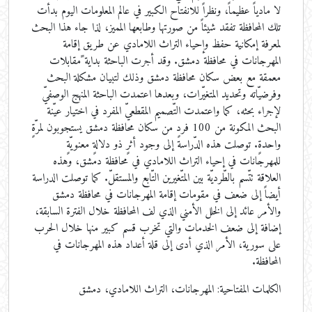
لا مادياً عظيماً، ونظراً للانفتاح الكبير في عالم المعلومات اليوم بدأت
تلك المحافظة تفقد شيئاً من صورتها وطابعها المميز، لذا جاء هذا البحث
لمعرفة إمكانية حفظ وإحياء التراث اللامادي عن طريق إقامة
المهرجانات في محافظة دمشق. وقد أجرت الباحثة بداية ًمقابلات
معمقة مع بعض سكان محافظة دمشق وذلك لتبيان مشكلة البحث
وفرضيّاته وتحديد المتغيّرات، وبعدها اعتمدت الباحثة المنهج الوصفيّ
لإجراء بحثه، كما واعتمدت التّصميم المقطعيّ المفرد في اختيار عيّنة
البحث المكونة من 100 فردٍ من سكان محافظة دمشق يستجوبون لمرّةٍ
واحدةٍ. توصلت هذه الدّراسة إلى وجود أثرٍ ذو دلالةٍ معنويّةٍ
للمهرجانات في إحياء التراث اللامادي في محافظة دمشق، وهذه
العلاقة تتّسم بالطّرديّة بين المتّغيرين التّابع والمستقلّ. كما توصلت الدراسة
أيضاً إلى ضعف في مقومات إقامة المهرجانات في محافظة دمشق
والأمر عائد إلى الخلل الأمني الذي لف المحافظة خلال الفترة السابقة،
إضافة إلى ضعف الخدمات والتي تخرب قسم كبير منها خلال الحرب
على سورية، الأمر الذي أدى إلى قلة أعداد هذه المهرجانات في
المحافظة.
الكلمات المفتاحية:
المهرجانات، التراث اللامادي، دمشق