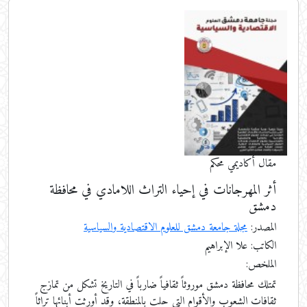
مقال أكاديمي محكم
أثر المهرجانات في إحياء التراث اللامادي في محافظة
دمشق
المصدر:
مجلة جامعة دمشق للعلوم الاقتصادية والسياسية
الكاتب: علا الإبراهيم
الملخص:
تمتلك محافظة دمشق موروثاً ثقافياً ضارباً في التاريخ تشكل من تمازج
ثقافات الشعوب والأقوام التي حلت بالمنطقة، وقد أورثت أبنائها تراثاً