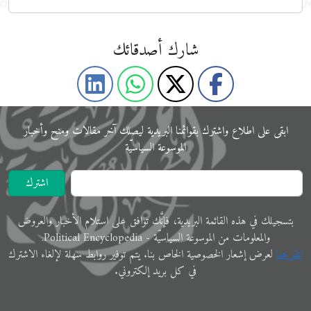
شارك أصدقائك
ابقى على اﻃﻼع واشترك بقوائمنا البريدية ليصلك آخر مقالات ومنح وأخبار
الموسوعة اﻟﺴﻴﺎﺳﻴّﺔ
اشترك
ﺑﺘﺴﺠﻴﻠﻚ في ﻫﺬﻩ اﻟﻘﺎﺋﻤﺔ البريدية، فإنَّك ﺗﻮاﻓﻖ ﻋﻠﻰ اﺳﺘﻼم اﻷﺧﺒﺎر واﻟﻌﺮوض
والمعلوﻣﺎت ﻣﻦ الموسوعة اﻟﺴﻴﺎﺳﻴّﺔ - Political Encyclopedia.
اﻧﻘﺮ ﻫﻨﺎ
ﻟﻌﺮض إﺷﻌﺎر الخصوصية الخاص ﺑﻨﺎ. ﻳﺘﻢ ﺗﻮفير رواﺑﻂ ﺳﻬﻠﺔ لإﻟﻐﺎء الاشترك
في ﻛﻞ ﺑﺮﻳﺪ إلكتروني.