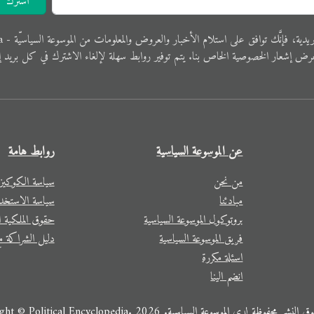
اشترك
 فإنَّك ﺗﻮاﻓﻖ ﻋﻠﻰ اﺳﺘﻼم اﻷﺧﺒﺎر واﻟﻌﺮوض والمعلوﻣﺎت ﻣﻦ الموسوعة اﻟﺴﻴﺎﺳﻴّﺔ - Political Encyclopedia.
ﺮض إﺷﻌﺎر الخصوصية الخاص ﺑﻨﺎ. ﻳﺘﻢ ﺗﻮفير رواﺑﻂ ﺳﻬﻠﺔ لإﻟﻐﺎء الاشترك في ﻛﻞ ﺑﺮﻳﺪ إ
عن الموسوعة السياسية
روابط هامة
من نحن
سياسة الكوكيز
مبادئنا
سياسة الاستخد
بروتوكول الموسوعة السياسية
حقوق الملكية ال
فريق الموسوعة السياسية
دليل الشراكة مع
اسئلة مكررة
انضم الينا
 محفوظة لدى الموسوعة السياسية. 2026 .Copyright © Political Encyclopedia