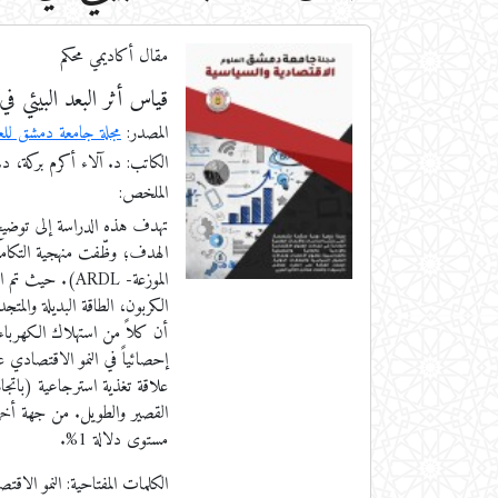
مقال أكاديمي محكم
قياس أثر البعد البيئي ف
المصدر:
مجلة جامعة دمشق للعل
الكاتب: د. آلاء أكرم بركة، د.
الملخص:
تهدف هذه الدراسة إلى توضيح أ
الهدف؛ وظّفت منهجية التكامل
الموزعة- ARDL)
الكربون، الطاقة البديلة والم
أن كلاً من استهلاك الكهرباء
إحصائياً في النمو الاقتصادي
علاقة تغذية استرجاعية (باتجاهي
القصير والطويل. من جهة أخرى
مستوى دلالة 1%.
الكلمات المفتاحية:
النمو الاقت