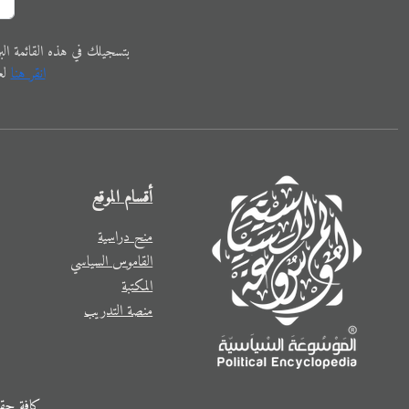
ﺑﺘﺴﺠﻴﻠﻚ في ﻫﺬﻩ اﻟﻘﺎﺋﻤﺔ البريدية،
اﻧﻘﺮ ﻫﻨﺎ
ﻟﻌ
أقسام الموقع
منح دراسية
القاموس السياسي
المكتبة
منصة التدريب
كافة حقوق النشر