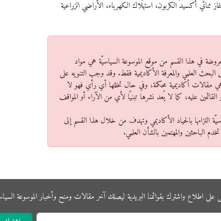
 غاز ثنائي أكسيد الكربون، استهلاك الكهرباء، الأراضي الزراعية
عروضة في هذا القسم من موقع الموسوعة السياسيّة هي مواد
 البحث العلمي والمعرفة الأكاديمية فقط. وقد وجب التنويه على
ا هي مقالات أكاديمية محكمة، وفي حال تخللها أي رأي فهو لا
قائمين عليه، كما لا يُعد نشرها تبنيًا لأي من الآراء أو المواقف
سيّة التزامها بالحياد الأكاديمي وتهدف من خلال هذا القسم إلى
تخدم الباحثين والمهتمين بالشأن العلمي.
ى على اﻃﻼع واشترك بقوائمنا البريدية ليصلك آخر مقالات ومنح وأخبار الموسوعة اﻟﺴﻴﺎﺳﻴ