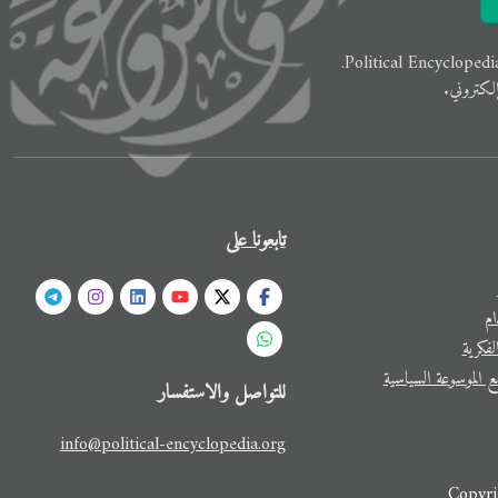
لكتروني.
تابعونا على
ام
فكرية
 الموسوعة السياسية
للتواصل والاستفسار
info@political-encyclopedia.org