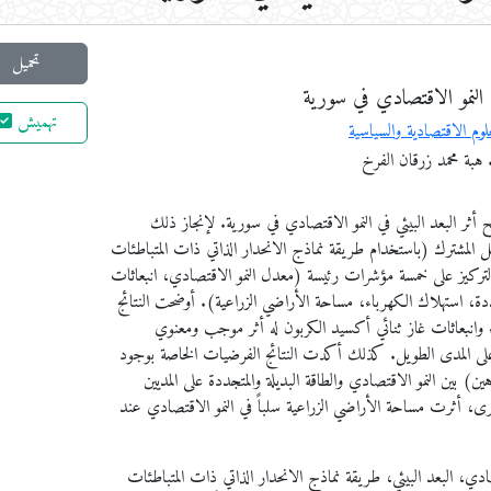
تحميل
ي النمو الاقتصادي في سورية
تهميش
وم الاقتصادية والسياسية
 هبة محمد زرقان الفرخ
ثر البعد البيئي في النمو الاقتصادي في سورية. لإنجاز ذلك
 المشترك (باستخدام طريقة نماذج الانحدار الذاتي ذات المتباطئات
. حيث تم التركيز على خمسة مؤشرات رئيسة (معدل النمو الاقتصادي، انبعاثات
تجددة، استهلاك الكهرباء، مساحة الأراضي الزراعية). أوضحت النتائج
 وانبعاثات غاز ثنائي أكسيد الكربون له أثر موجب ومعنوي
 على المدى الطويل. كذلك أكدت النتائج الفرضيات الخاصة بوجود
ن) بين النمو الاقتصادي والطاقة البديلة والمتجددة على المديين
، أثرت مساحة الأراضي الزراعية سلباً في النمو الاقتصادي عند
صادي، البعد البيئي، طريقة نماذج الانحدار الذاتي ذات المتباطئات