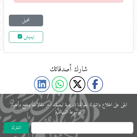
تحميل
تهميش
شارك أصدقائك
ابقى على اﻃﻼع واشترك بقوائمنا البريدية ليصلك آخر مقالات ومنح وأخبار
الموسوعة اﻟﺴﻴﺎﺳﻴّﺔ
اشترك