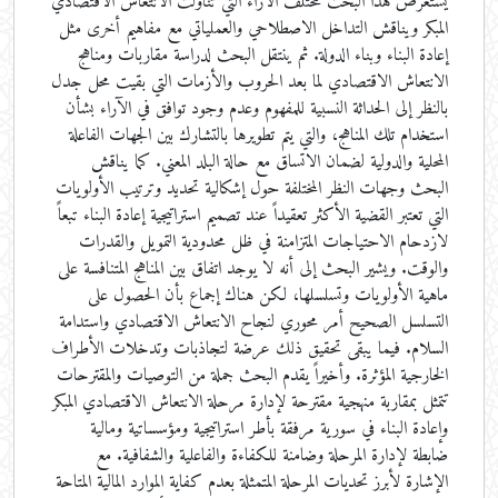
يستعرض هذا البحث مختلف الآراء التي تناولت الانتعاش الاقتصادي
المبكر ويناقش التداخل الاصطلاحي والعملياتي مع مفاهيم أخرى مثل
إعادة البناء وبناء الدولة. ثم ينتقل البحث لدراسة مقاربات ومناهج
الانتعاش الاقتصادي لما بعد الحروب والأزمات التي بقيت محل جدل
بالنظر إلى الحداثة النسبية للمفهوم وعدم وجود توافق في الآراء بشأن
استخدام تلك المناهج، والتي يتم تطويرها بالتشارك بين الجهات الفاعلة
المحلية والدولية لضمان الاتساق مع حالة البلد المعني. كما يناقش
البحث وجهات النظر المختلفة حول إشكالية تحديد وترتيب الأولويات
التي تعتبر القضية الأكثر تعقيداً عند تصميم استراتيجية إعادة البناء تبعاً
لازدحام الاحتياجات المتزامنة في ظل محدودية التمويل والقدرات
والوقت. ويشير البحث إلى أنه لا يوجد اتفاق بين المناهج المتنافسة على
ماهية الأولويات وتسلسلها، لكن هناك إجماع بأن الحصول على
التسلسل الصحيح أمر محوري لنجاح الانتعاش الاقتصادي واستدامة
السلام. فيما يبقى تحقيق ذلك عرضة لتجاذبات وتدخلات الأطراف
الخارجية المؤثرة. وأخيراً يقدم البحث جملة من التوصيات والمقترحات
تتمثل بمقاربة منهجية مقترحة لإدارة مرحلة الانتعاش الاقتصادي المبكر
وإعادة البناء في سورية مرفقة بأطر استراتيجية ومؤسساتية ومالية
ضابطة لإدارة المرحلة وضامنة للكفاءة والفاعلية والشفافية. مع
الإشارة لأبرز تحديات المرحلة المتمثلة بعدم كفاية الموارد المالية المتاحة