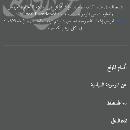
ﺑﺘﺴﺠﻴﻠﻚ في ﻫﺬﻩ اﻟﻘﺎﺋﻤﺔ البريدية، فإنَّك ﺗﻮاﻓﻖ ﻋﻠﻰ اﺳﺘﻼم اﻷﺧﺒﺎر واﻟﻌﺮوض
والمعلوﻣﺎت ﻣﻦ الموسوعة اﻟﺴﻴﺎﺳﻴّﺔ - Political Encyclopedia.
اﻧﻘﺮ ﻫﻨﺎ
ﻟﻌﺮض إﺷﻌﺎر الخصوصية الخاص ﺑﻨﺎ. ﻳﺘﻢ ﺗﻮفير رواﺑﻂ ﺳﻬﻠﺔ لإﻟﻐﺎء الاشترك
في ﻛﻞ ﺑﺮﻳﺪ إلكتروني.
أقسام الموقع
عن الموسوعة السياسية
روابط هامة
تابعونا على