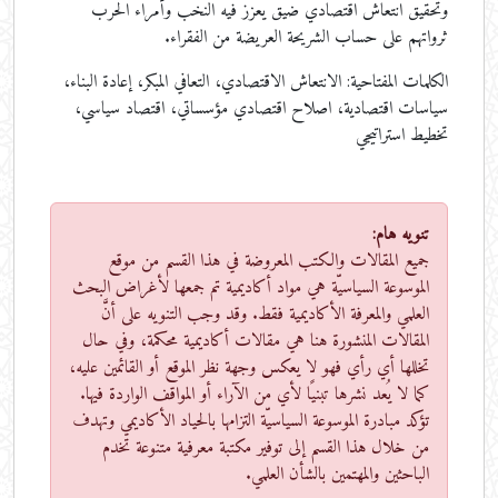
وتحقيق انتعاش اقتصادي ضيق يعزز فيه النخب وأمراء الحرب
ثرواتهم على حساب الشريحة العريضة من الفقراء.
الكلمات المفتاحية:
الانتعاش الاقتصادي، التعافي المبكر، إعادة البناء،
سياسات اقتصادية، اصلاح اقتصادي مؤسساتي، اقتصاد سياسي،
تخطيط استراتيجي
تنويه هام:
جميع المقالات والكتب المعروضة في هذا القسم من موقع
الموسوعة السياسيّة هي مواد أكاديمية تم جمعها لأغراض البحث
العلمي والمعرفة الأكاديمية فقط. وقد وجب التنويه على أنَّ
المقالات المنشورة هنا هي مقالات أكاديمية محكمة، وفي حال
تخللها أي رأي فهو لا يعكس وجهة نظر الموقع أو القائمين عليه،
كما لا يُعد نشرها تبنيًا لأي من الآراء أو المواقف الواردة فيها.
تؤكد مبادرة الموسوعة السياسيّة التزامها بالحياد الأكاديمي وتهدف
من خلال هذا القسم إلى توفير مكتبة معرفية متنوعة تخدم
الباحثين والمهتمين بالشأن العلمي.